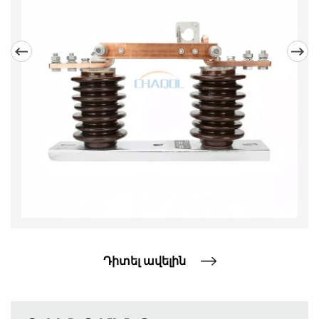
պայմաններում սխեմաները բացելու և
փակելու համար: Այն առանձնանում է ֆիքսված
ձգվող կեռիկով և ինքնափակման մեխանիզմով
և շահագործվում է մեկուսացված կեռիկով
ճկուն և հուսալի շահագործման համար:
Դիտել ավելին