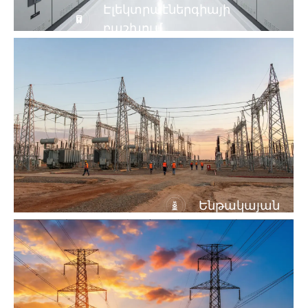
Էլեկտրաէներգիայի
բաշխում
Ենթակայան