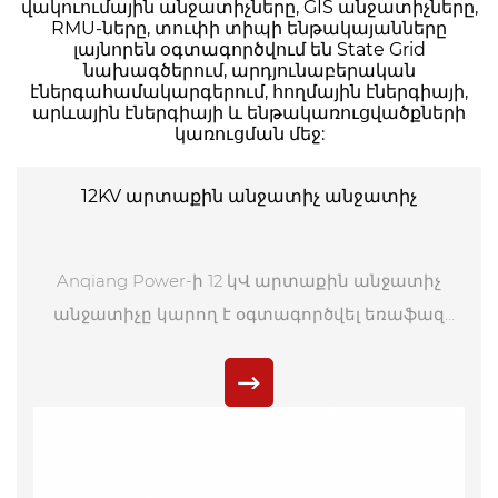
վակուումային անջատիչները, GIS անջատիչները,
RMU-ները, տուփի տիպի ենթակայանները
լայնորեն օգտագործվում են State Grid
նախագծերում, արդյունաբերական
էներգահամակարգերում, հողմային էներգիայի,
արևային էներգիայի և ենթակառուցվածքների
կառուցման մեջ:
12KV արտաքին անջատիչ անջատիչ
Anqiang Power-ի 12 կՎ արտաքին անջատիչ
անջատիչը կարող է օգտագործվել եռաֆազ
գծային համակարգերում միաֆազ
շահագործման համար: Սա միաբևեռ բարձր
լարման անջատիչ սարք է, որն ընդհանուր
առմամբ օգտագործվում է բացօթյա 12 կՎ
էլեկտրացանցերում՝ առանց բեռի