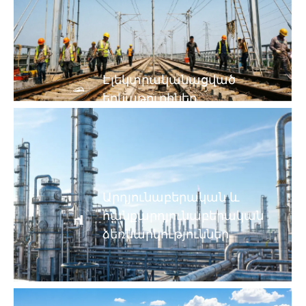
Էլեկտրականացված
երկաթուղիներ
Արդյունաբերական և
հանքարդյունաբերական
ձեռնարկություններ