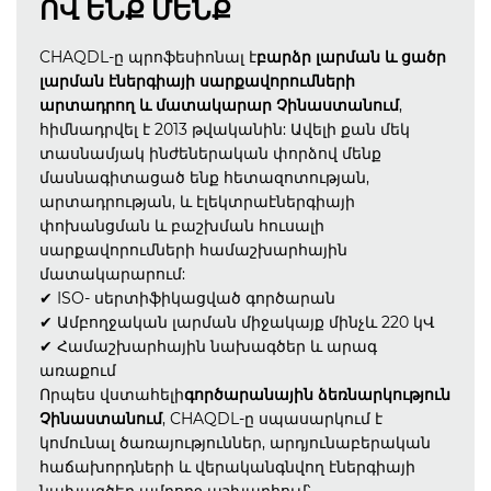
ՈՎ ԵՆՔ ՄԵՆՔ
CHAQDL-ը պրոֆեսիոնալ է
բարձր լարման և ցածր
լարման էներգիայի սարքավորումների
արտադրող և մատակարար Չինաստանում
,
հիմնադրվել է 2013 թվականին: Ավելի քան մեկ
տասնամյակ ինժեներական փորձով մենք
մասնագիտացած ենք հետազոտության,
արտադրության, և էլեկտրաէներգիայի
փոխանցման և բաշխման հուսալի
սարքավորումների համաշխարհային
մատակարարում:
✔ ISO- սերտիֆիկացված գործարան
✔ Ամբողջական լարման միջակայք մինչև 220 կՎ
✔ Համաշխարհային նախագծեր և արագ
առաքում
Որպես վստահելի
գործարանային ձեռնարկություն
Չինաստանում
, CHAQDL-ը սպասարկում է
կոմունալ ծառայություններ, արդյունաբերական
հաճախորդների և վերականգնվող էներգիայի