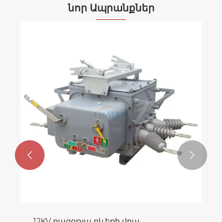
նոր Ապրանքներ


12KV բացօթյա բևեռի վրա