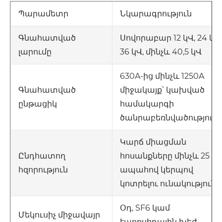
Նկարագրություն
Պարամետր
Սովորաբար 12 կՎ, 24 կՎ,
Գնահատված
36 կՎ, մինչև 40,5 կՎ
լարումը
630A-ից մինչև 1250A
միջակայք՝ կախված
Գնահատված
համակարգի
ընթացիկ
ծանրաբեռնվածություն
Կարճ միացման
հոսանքները մինչև 25 կ
Ընդհատող
ապահով կերպով
հզորություն
կոտրելու ունակություն
Օդ, SF6 կամ
Մեկուսիչ միջավայր
էպոքսիդային խեժ